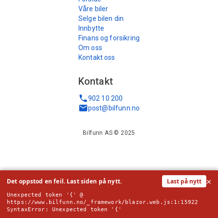
Våre biler
Selge bilen din
Innbytte
Finans og forsikring
Om oss
Kontakt oss
Kontakt
902 10 200
post@bilfunn.no
Bilfunn AS © 2025
×
Det oppstod en feil. Last siden på nytt.
Last på nytt
Unexpected token '{' @ 
https://www.bilfunn.no/_framework/blazor.web.js:1:15922

SyntaxError: Unexpected token '{'