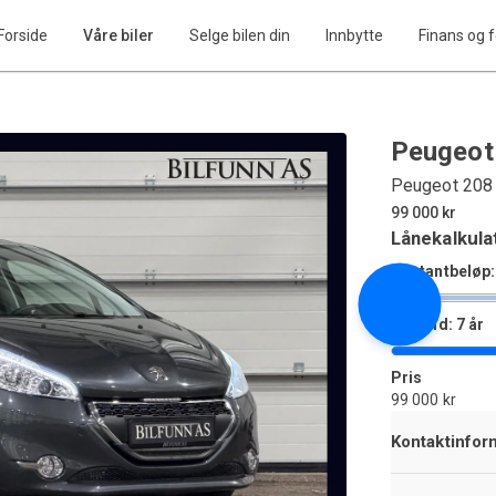
Forside
Våre biler
Selge bilen din
Innbytte
Finans og f
Peugeot
Peugeot 208
99 000 kr
Lånekalkula
Kontantbeløp:
Løpetid: 7 år
Pris
99 000 kr
Kontaktinfor