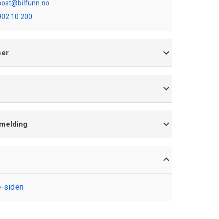
post@bilfunn.no
902 10 200
ner
 melding
te-siden