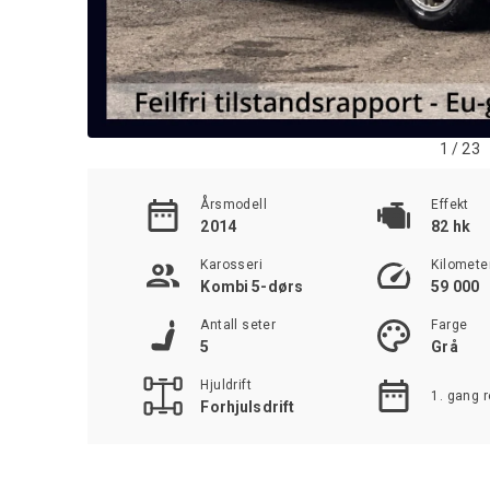
1 / 23
Årsmodell
Effekt
2014
82 hk
Karosseri
Kilomete
Kombi 5-dørs
59 000
Antall seter
Farge
5
Grå
Hjuldrift
1. gang r
Forhjulsdrift