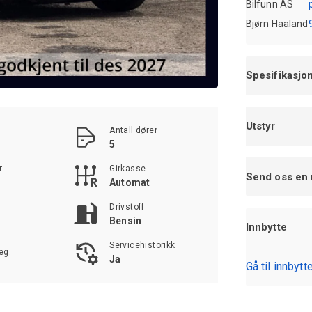
Bilfunn AS
Bjørn Haaland
Spesifikasjo
Utstyr
Antall dører
5
r
Girkasse
Send oss en
Automat
Drivstoff
Bensin
Innbytte
Servicehistorikk
eg.
Ja
Gå til innbyt