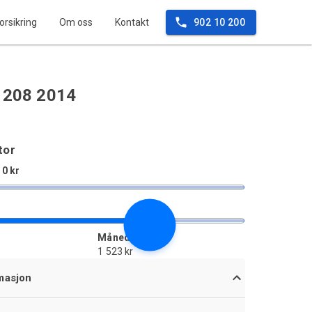
orsikring
Om oss
Kontakt
902 10 200
 208 2014
tor
 0 kr
Månedlig
1 523 kr
masjon