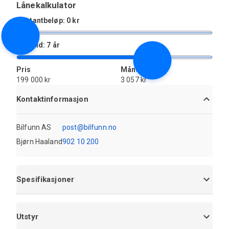
Lånekalkulator
Kontantbeløp: 0 kr
Løpetid: 7 år
Pris
Månedlig
199 000 kr
3 057 kr
Kontaktinformasjon
Bilfunn AS
post@bilfunn.no
Bjørn Haaland
902 10 200
Spesifikasjoner
Utstyr