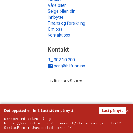
Våre biler
Selge bilen din
Innbytte
Finans og forsikring
Om oss
Kontakt oss
Kontakt
902 10 200
post@bilfunn.no
Bilfunn AS © 2025
×
Det oppstod en feil. Last siden på nytt.
Last på nytt
Unexpected token '{' @ 
https://www.bilfunn.no/_framework/blazor.web.js:1:15922

SyntaxError: Unexpected token '{'