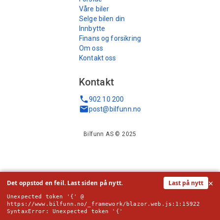
Våre biler
Selge bilen din
Innbytte
Finans og forsikring
Om oss
Kontakt oss
Kontakt
902 10 200
post@bilfunn.no
Bilfunn AS © 2025
×
Det oppstod en feil. Last siden på nytt.
Last på nytt
Unexpected token '{' @ 
https://www.bilfunn.no/_framework/blazor.web.js:1:15922

SyntaxError: Unexpected token '{'